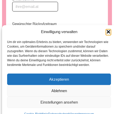
Gewünschter Rückrufzeitraum
Einwilligung verwalten
Um dir ein optimales Erlebnis zu bieten, verwenden wir Technologien wie
Anliegen
Cookies, um Geräteinformationen zu speichern und/oder darauf
zuzugreifen. Wenn du diesen Technologien zustimmst, können wir Daten
Anliegen
(optional)
Empfehlungscode
wie das Surfverhalten oder eindeutige IDs auf dieser Website verarbeiten.
Wenn du deine Einwilligung nicht erteilst oder zurückziehst, können
Empfehlungscode
(optional)
bestimmte Merkmale und Funktionen beeinträchtigt werden.
Ich stimme der
Datenschutzerklärung
zu.
*
Akzeptieren
📞 Rückruf anfordern
Ablehnen
Einstellungen ansehen